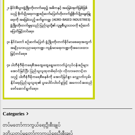
Categories
တပ်မတော်ကာကွယ်ရေးဦးစီးချုပ်
ဒုတိယတပ်မတော်ကာကွယ်ရေးဦးစီးချုပ်