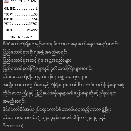
နိုင်ငံတော်လုံခြုံရေးနှင့်အေးချမ်းသာယာရေးကော်မရှင် အမည်စာရင်း
ပြည်ထောင်စုအစိုးရအဖွဲ့ အမည်စာရင်း
ပြည်ထောင်စုအဆင့် ရုံး၊ အဖွဲ့အစည်းများ
ပြည်ထောင်စုဝန်ကြီးများနှင့် ဒုတိယဝန်ကြီးများစာရင်း
တိုင်းဒေသကြီး/ပြည်နယ်အစိုးရအဖွဲ့ အမည်စာရင်း
အမျိုးသားကာကွယ်ရေးနှင့်လုံခြုံရေးကောင်စီ သတင်းထုတ်ပြန်ရေးအဖွဲ့
တိုင်းဒေသကြီးနှင့် ပြည်နယ်အစိုးရများ၏ ပြောရေးဆိုခွင့်ပုဂ္ဂိုလ်များ
အမည်စာရင်း
နိုင်ငံတော်စီမံအုပ်ချုပ်ရေးကောင်စီ တာဝန်ယူခဲ့သည့်ကာလ ဖွံ့ဖြိုး
တိုးတက်မှုမှတ်တမ်း (၂၀၂၁ ခုနှစ်၊ ဖေဖော်ဝါရီလ - ၂၀၂၃ ခုနှစ်၊
ဒီဇင်ဘာလ)