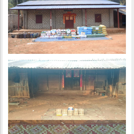
အရှေ့ပိုင်းတိုင်းစစ်ဌာနချုပ်၏ တိုင်းမှူးဒိုင်း ပိုက်
ကျော်ခြင်းပြိုင်ပွဲ ဖွင့်ပွဲကျင်းပ