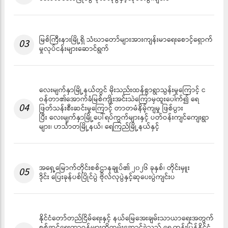
မြစ်ကြီးနားမြို့ရှိ သံဃာတော်များအားကျန်းမာရေးစောင့်ရှောက်
03
မှုလုပ်ငန်းများဆောင်ရွက်
လေးမျက်နှာမြို့နယ်တွင် မိုးသည်းထန်စွာရွာသွန်းမှုကြောင့် င
ဝန်တာ၏အောက်ခံမြစ်ကျိုးအင်းသဲကြောမှထူးပေါက်၍ ရေ
04
ဖြတ်သန်းစီးဆင်းမှုကြောင့် တာတမံနိမ့်ကျမှု ဖြစ်ပွား
ပြီး လေးမျက်နှာမြို့ပေါ်ရပ်ကွက်များနှင့် ပတ်ဝန်းကျင်ကျေးရွာ
များ၊ ဟင်္သာတမြို့နယ်၊ ရေကြည်မြို့နယ်နှင့်
အရှေ့မြောက်တိုင်းစစ်ဌာနချုပ်၏ ၂၀၂၆ ခုနှစ်၊ တိုင်းမှူး
05
ဒိုင်း ပြေးခုန်ပစ်ပြိုင်ပွဲ ဗိုလ်လုပွဲနှင့်ဆုပေးပွဲကျင်းပ
နိုင်ငံတော်တည်ငြိမ်ရေးနှင့် နယ်မြေအေးချမ်းသာယာရေးအတွက်