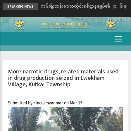
ကမ်းရိုးတန်းဒေသတိုင်းစစ်ဌာနချုပ်၏ ၂၀၂၆ ခု
BREAKING NEWS
နှစ်၊ တိုင်းမှူးဒိုင်း ဘော်လီဘောပြိုင်ပွဲ ဗိုလ်လုပွဲနှင့်
ဆုပေးပွဲကျင်းပ
မြစ်ကြီးနားမြို့ရှိ သံဃာတော်များအား
ကျန်းမာရေးစောင့်ရှောက်မှုလုပ်ငန်းများ
ဆောင်ရွက်
လေးမျက်နှာမြို့နယ်တွင် မိုးသည်းထန်စွာရွာသွန်း
မှုကြောင့် ငဝန်တာ၏အောက်ခံမြစ်ကျိုးအင်းသဲ
ကြောမှထူးပေါက်၍ ရေဖြတ်သန်းစီးဆင်းမှုကြော
More narcotic drugs, related materials used
င့် တာတမံနိမ့်ကျမှု ဖြစ်ပွားပြီး လေးမျက်နှာမြို့
in drug production seized in Lwekham
ပေါ်ရပ်ကွက်များနှင့် ပတ်ဝန်းကျင်ကျေးရွာများ၊
Village, Kutkai Township
ဟင်္သာတမြို့နယ်၊ ရေကြည်မြို့နယ်နှင့်
လေးမျက်နှာမြို့နယ်တွင် မိုးသည်းထန်စွာရွာသွန်း
မှုကြောင့် ငဝန်တာ၏အောက်ခံမြစ်ကျိုးအင်းသဲ
Submitted by
cincdsmyanmar
on Mar 17
ကြောမှထူးပေါက်၍ ရေဖြတ်သန်းစီးဆင်းမှုကြော
င့် တာတမံနိမ့်ကျမှုဖြစ်ပွားပြီး လေးမျက်နှာမြို့
ပေါ်ရပ်ကွက်များနှင့် ပတ်ဝန်းကျင်ကျေးရွာများ
ရေဝင်ရောက်မှုဖြစ်ပွားခဲ့သဖြင့် ကူညီကယ်ဆ