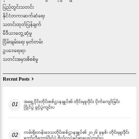
ပြည်တွင်းသတင်း
နိုင်ငံတကာဆက်ဆံရေး
သတင်းထုတ်ပြန်ချက်
မီဒီယာတွေ့ဆုံမှု
ငြိမ်းချမ်းရေး မှတ်တမ်း
ဥပ‌ဒေရေးရာ
သတင်းအမှားစိစစ်မှု
Recent Posts
အရှေ့ပိုင်းတိုင်းစစ်ဌာနချုပ်၏ တိုင်းမှူးဒိုင်း ပိုက်ကျော်ခြင်း
01
ပြိုင်ပွဲ ဖွင့်ပွဲကျင်းပ
ကမ်းရိုးတန်းဒေသတိုင်းစစ်ဌာနချုပ်၏ ၂၀၂၆ ခုနှစ်၊ တိုင်းမှူးဒိုင်း
02
ဘော်လီဘောပြိုင်ပွဲ ဗိုလ်လုပွဲနှင့်ဆုပေးပွဲကျင်းပ