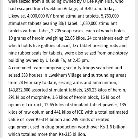
were seized from a building owned by U Lee Kyin Hua, who
had escaped from Lwekham Village, at 9.40 a.m. today.
Likewise, 4,000,000 WY brand stimulant tablets, 5,760,000
stimulant tablets bearing 88/1 label, 1,680,000 stimulant
tablets without label, 2,205 soap cases, each of which holds
10 grams of heroin weighing 22.05 kilos, 24 containers each of
which holds five gallons of acid, 137 tablet pressing rods and
nine rubber seals for tablets, were also seized from one-storey
building owned by U Louk Fa, at 2.45 pm.
A combined team comprising security troops searched and
seized 333 houses in Lwekham Village and surrounding areas
from 28 February to date, seizing arms and ammunition,
143,832,600 assorted stimulant tablets, 286.23 kilos of heroin,
291 kilos of morphine, 1.6 kilos of heroin block, 16 kilos of
opium oil extract, 12.65 kilos of stimulant tablet powder, 135
kilos of raw opium and 441 kilos of ICE with a total estimated
value of over Ks-314 billion and 249 kinds of related
equipment used in drug production worth over Ks-1.6 billion,
which totalled more than Ks-315 billion.