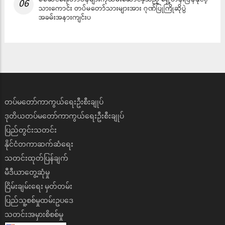
စစ်ဆင်ရေးတာဝန်များကိုထမ်းဆောင်ခဲ့သည့် ရှေ့တန်းပြန်နိုင်ငံ့
06
သားကောင်း တပ်မတော်သားများအား ဂုဏ်ပြုကြိုဆိုပွဲ
အခမ်းအနားကျင်းပ
တပ်မတော်ကာကွယ်ရေးဦးစီးချုပ်
ဒုတိယတပ်မတော်ကာကွယ်ရေးဦးစီးချုပ်
ပြည်တွင်းသတင်း
နိုင်ငံတကာဆက်ဆံရေး
သတင်းထုတ်ပြန်ချက်
မီဒီယာတွေ့ဆုံမှု
ငြိမ်းချမ်းရေး မှတ်တမ်း
ပြည်သူ့စစ်မှုထမ်းဥပ‌ဒေ
သတင်းအမှားစိစစ်မှု